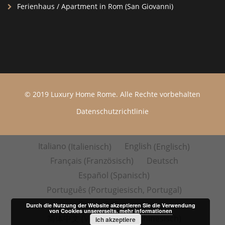
Ferienhaus / Apartment in Rom (San Giovanni)
© 2019 Luxury Home Rome. Alle Rechte vorbehalten
Datenschutzrichtlinie
Italiano
(
Italienisch
)
English
(
Englisch
)
Français
(
Französisch
)
Deutsch
Español
(
Spanisch
)
Português
(
Portugiesisch, Portugal
)
Русский
(
Russisch
)
Durch die Nutzung der Website akzeptieren Sie die Verwendung
von Cookies unsererseits.
mehr informationen
简体中文
(
Vereinfachtes Chinesisch
)
ich akzeptiere