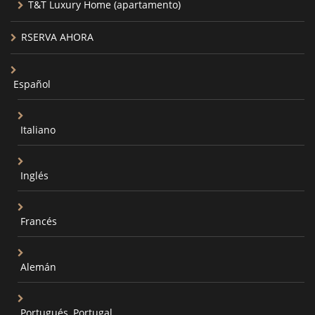
T&T Luxury Home (apartamento)
RSERVA AHORA
Español
Italiano
Inglés
Francés
Alemán
Portugués, Portugal