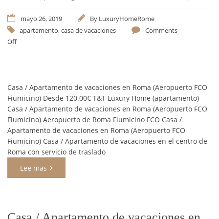
mayo 26, 2019
By
LuxuryHomeRome
apartamento
,
casa de vacaciones
Comments
Off
Casa / Apartamento de vacaciones en Roma (Aeropuerto FCO
Fiumicino) Desde 120.00€ T&T Luxury Home (apartamento)
Casa / Apartamento de vacaciones en Roma (Aeropuerto FCO
Fiumicino) Aeropuerto de Roma Fiumicino FCO Casa /
Apartamento de vacaciones en Roma (Aeropuerto FCO
Fiumicino) Casa / Apartamento de vacaciones en el centro de
Roma con servicio de traslado
Lee mas
Casa / Apartamento de vacaciones en