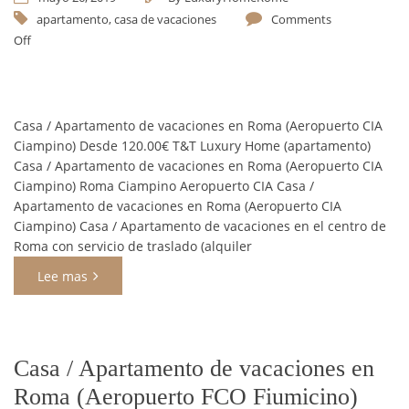
apartamento
,
casa de vacaciones
Comments
Off
Casa / Apartamento de vacaciones en Roma (Aeropuerto CIA
Ciampino) Desde 120.00€ T&T Luxury Home (apartamento)
Casa / Apartamento de vacaciones en Roma (Aeropuerto CIA
Ciampino) Roma Ciampino Aeropuerto CIA Casa /
Apartamento de vacaciones en Roma (Aeropuerto CIA
Ciampino) Casa / Apartamento de vacaciones en el centro de
Roma con servicio de traslado (alquiler
Lee mas
Casa / Apartamento de vacaciones en
Roma (Aeropuerto FCO Fiumicino)