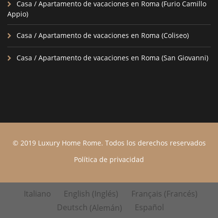
Casa / Apartamento de vacaciones en Roma (Furio Camillo
Appio)
Casa / Apartamento de vacaciones en Roma (Coliseo)
Casa / Apartamento de vacaciones en Roma (San Giovanni)
© 2019 Luxury Home Rome. Todos los derechos reservados
Política de privacidad
Italiano
English
(
Inglés
)
Français
(
Francés
)
Deutsch
(
Alemán
)
Español