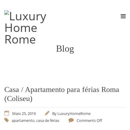
Blog
Casa / Apartamento para férias Roma
(Coliseu)
Maio 25, 2019
By
LuxuryHomeRome
apartamento
,
casa de férias
Comments Off