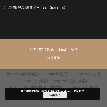
度假别墅/公寓在罗马（San Giovanni）
©2019罗马豪宅。 保留所有权利
隐私政策
Italiano
(
意大利语
)
English
(
英语
)
Français
(
法语
)
Deutsch
(
德语
)
Español
(
西班牙语
)
Português
(
葡萄牙语（葡萄牙）
)
Русский
(
俄语
)
使用本网站即表示您接受我们使用cookies。
更多信息
简体中文
我接受了